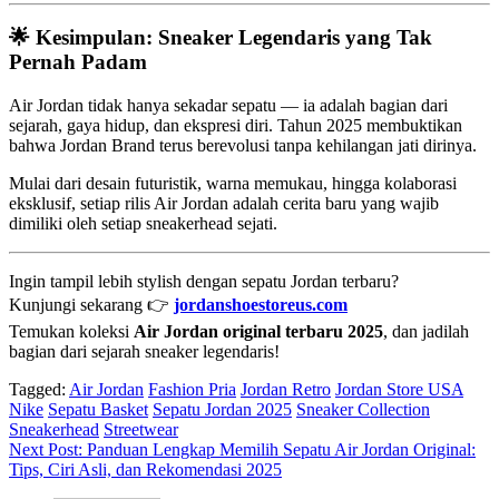
🌟
Kesimpulan: Sneaker Legendaris yang Tak
Pernah Padam
Air Jordan tidak hanya sekadar sepatu — ia adalah bagian dari
sejarah, gaya hidup, dan ekspresi diri. Tahun 2025 membuktikan
bahwa Jordan Brand terus berevolusi tanpa kehilangan jati dirinya.
Mulai dari desain futuristik, warna memukau, hingga kolaborasi
eksklusif, setiap rilis Air Jordan adalah cerita baru yang wajib
dimiliki oleh setiap sneakerhead sejati.
Ingin tampil lebih stylish dengan sepatu Jordan terbaru?
Kunjungi sekarang 👉
jordanshoestoreus.com
Temukan koleksi
Air Jordan original terbaru 2025
, dan jadilah
bagian dari sejarah sneaker legendaris!
Tagged:
Air Jordan
Fashion Pria
Jordan Retro
Jordan Store USA
Nike
Sepatu Basket
Sepatu Jordan 2025
Sneaker Collection
Sneakerhead
Streetwear
Navigasi
Next Post:
Panduan Lengkap Memilih Sepatu Air Jordan Original:
Tips, Ciri Asli, dan Rekomendasi 2025
pos