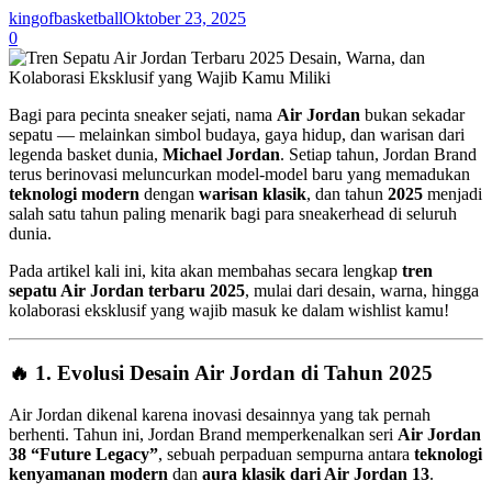
kingofbasketball
Oktober 23, 2025
0
Bagi para pecinta sneaker sejati, nama
Air Jordan
bukan sekadar
sepatu — melainkan simbol budaya, gaya hidup, dan warisan dari
legenda basket dunia,
Michael Jordan
. Setiap tahun, Jordan Brand
terus berinovasi meluncurkan model-model baru yang memadukan
teknologi modern
dengan
warisan klasik
, dan tahun
2025
menjadi
salah satu tahun paling menarik bagi para sneakerhead di seluruh
dunia.
Pada artikel kali ini, kita akan membahas secara lengkap
tren
sepatu Air Jordan terbaru 2025
, mulai dari desain, warna, hingga
kolaborasi eksklusif yang wajib masuk ke dalam wishlist kamu!
🔥 1.
Evolusi Desain Air Jordan di Tahun 2025
Air Jordan dikenal karena inovasi desainnya yang tak pernah
berhenti. Tahun ini, Jordan Brand memperkenalkan seri
Air Jordan
38 “Future Legacy”
, sebuah perpaduan sempurna antara
teknologi
kenyamanan modern
dan
aura klasik dari Air Jordan 13
.