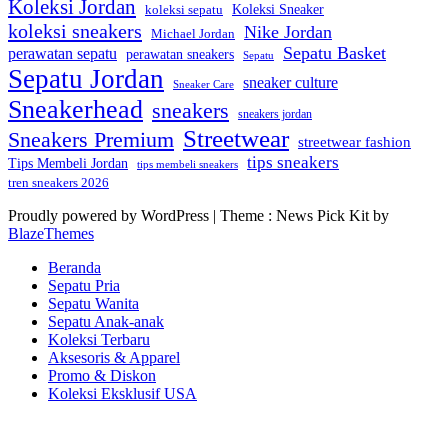
Koleksi Jordan
Koleksi Sneaker
koleksi sepatu
koleksi sneakers
Nike Jordan
Michael Jordan
Sepatu Basket
perawatan sepatu
perawatan sneakers
Sepatu
Sepatu Jordan
sneaker culture
Sneaker Care
Sneakerhead
sneakers
sneakers jordan
Streetwear
Sneakers Premium
streetwear fashion
tips sneakers
Tips Membeli Jordan
tips membeli sneakers
tren sneakers 2026
Proudly powered by WordPress
|
Theme : News Pick Kit by
BlazeThemes
Beranda
Sepatu Pria
Sepatu Wanita
Sepatu Anak-anak
Koleksi Terbaru
Aksesoris & Apparel
Promo & Diskon
Koleksi Eksklusif USA