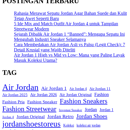
POSTINGAN TERBARU
Rahasia Merawat Sepatu Jordan Agar Bahan Suede dan Kulit
Tetap Awet Seperti Baru
5 Ide Mix and Match Outfit Air Jordan 4 untuk Tampilan
Streetwear Modern
Sejarah Dibalik Air Jordan 1 “Banned”: Mengapa Sepatu Ini
Mengubah Industri Sneaker Selamanya
Cara Membedakan Air Jordan Asli vs Palsu (Legit Check): 7
Detail Krusial yang Wajib Diteliti
Air Jordan 1 High vs Mid vs Low: Mana yang Paling Layak
Masuk Koleksi Utama?
TAG
Air Jordan
Air Jordan 1
Air Jordan 11
Air Jordan 4
Fashion
Air Jordan Original
Air Jordan 2026
Air Jordan 2025
Fashion Sneakers
Fashion Pria
Fashion Sneaker
Fashion Streetwear
Jordan
Jordan 1
Investasi Sneaker
Jordan Shoes
Jordan Retro
Jordan Original
Jordan 4
jordanshoestoreus
Koleksi
koleksi air jordan