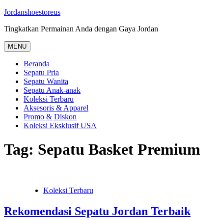
Skip
Jordanshoestoreus
to
Tingkatkan Permainan Anda dengan Gaya Jordan
content
MENU
Beranda
Sepatu Pria
Sepatu Wanita
Sepatu Anak-anak
Koleksi Terbaru
Aksesoris & Apparel
Promo & Diskon
Koleksi Eksklusif USA
Tag:
Sepatu Basket Premium
Koleksi Terbaru
Rekomendasi Sepatu Jordan Terbaik