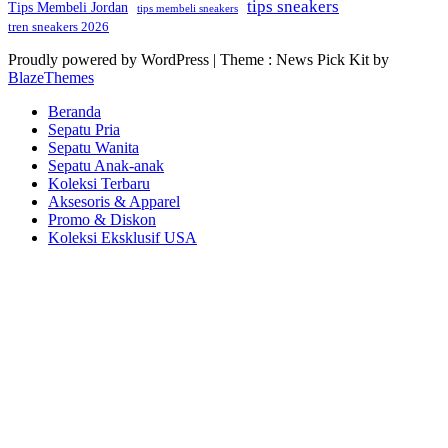
tips sneakers
Tips Membeli Jordan
tips membeli sneakers
tren sneakers 2026
Proudly powered by WordPress
|
Theme : News Pick Kit by
BlazeThemes
Beranda
Sepatu Pria
Sepatu Wanita
Sepatu Anak-anak
Koleksi Terbaru
Aksesoris & Apparel
Promo & Diskon
Koleksi Eksklusif USA