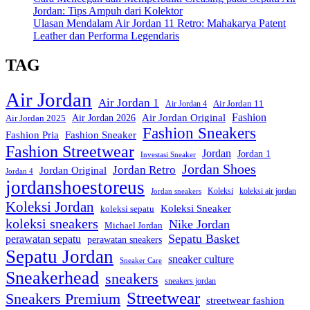
Jordan: Tips Ampuh dari Kolektor
Ulasan Mendalam Air Jordan 11 Retro: Mahakarya Patent
Leather dan Performa Legendaris
TAG
Air Jordan
Air Jordan 1
Air Jordan 11
Air Jordan 4
Fashion
Air Jordan Original
Air Jordan 2026
Air Jordan 2025
Fashion Sneakers
Fashion Pria
Fashion Sneaker
Fashion Streetwear
Jordan
Jordan 1
Investasi Sneaker
Jordan Shoes
Jordan Retro
Jordan Original
Jordan 4
jordanshoestoreus
Koleksi
koleksi air jordan
Jordan sneakers
Koleksi Jordan
Koleksi Sneaker
koleksi sepatu
koleksi sneakers
Nike Jordan
Michael Jordan
Sepatu Basket
perawatan sepatu
perawatan sneakers
Sepatu Jordan
sneaker culture
Sneaker Care
Sneakerhead
sneakers
sneakers jordan
Streetwear
Sneakers Premium
streetwear fashion