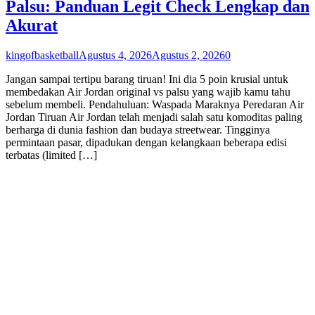
Palsu: Panduan Legit Check Lengkap dan
Akurat
kingofbasketball
Agustus 4, 2026
Agustus 2, 2026
0
Jangan sampai tertipu barang tiruan! Ini dia 5 poin krusial untuk
membedakan Air Jordan original vs palsu yang wajib kamu tahu
sebelum membeli. Pendahuluan: Waspada Maraknya Peredaran Air
Jordan Tiruan Air Jordan telah menjadi salah satu komoditas paling
berharga di dunia fashion dan budaya streetwear. Tingginya
permintaan pasar, dipadukan dengan kelangkaan beberapa edisi
terbatas (limited […]