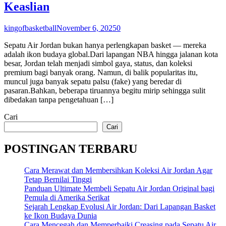
Keaslian
kingofbasketball
November 6, 2025
0
Sepatu Air Jordan bukan hanya perlengkapan basket — mereka
adalah ikon budaya global.Dari lapangan NBA hingga jalanan kota
besar, Jordan telah menjadi simbol gaya, status, dan koleksi
premium bagi banyak orang. Namun, di balik popularitas itu,
muncul juga banyak sepatu palsu (fake) yang beredar di
pasaran.Bahkan, beberapa tiruannya begitu mirip sehingga sulit
dibedakan tanpa pengetahuan […]
Cari
Cari
POSTINGAN TERBARU
Cara Merawat dan Membersihkan Koleksi Air Jordan Agar
Tetap Bernilai Tinggi
Panduan Ultimate Membeli Sepatu Air Jordan Original bagi
Pemula di Amerika Serikat
Sejarah Lengkap Evolusi Air Jordan: Dari Lapangan Basket
ke Ikon Budaya Dunia
Cara Mencegah dan Memperbaiki Creasing pada Sepatu Air