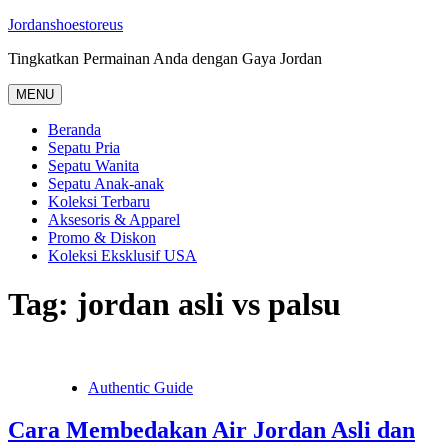
Skip
Jordanshoestoreus
to
Tingkatkan Permainan Anda dengan Gaya Jordan
content
MENU
Beranda
Sepatu Pria
Sepatu Wanita
Sepatu Anak-anak
Koleksi Terbaru
Aksesoris & Apparel
Promo & Diskon
Koleksi Eksklusif USA
Tag:
jordan asli vs palsu
Authentic Guide
Cara Membedakan Air Jordan Asli dan