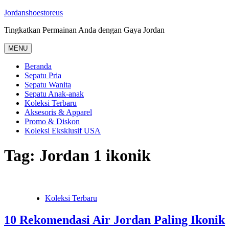
Skip
Jordanshoestoreus
to
Tingkatkan Permainan Anda dengan Gaya Jordan
content
MENU
Beranda
Sepatu Pria
Sepatu Wanita
Sepatu Anak-anak
Koleksi Terbaru
Aksesoris & Apparel
Promo & Diskon
Koleksi Eksklusif USA
Tag:
Jordan 1 ikonik
Koleksi Terbaru
10 Rekomendasi Air Jordan Paling Ikonik