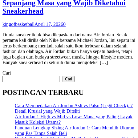
Sepanjang Masa yang Wajib Diketahui
Sneakerhead
kingofbasketball
April 17, 2026
0
Dunia sneaker tidak bisa dilepaskan dari nama Air Jordan. Sejak
pertama kali dirilis oleh Nike bersama Michael Jordan, lini sepatu ini
terus berkembang menjadi salah satu ikon terbesar dalam sejarah
fashion dan olahraga. Air Jordan bukan hanya sepatu basket, tetapi
juga bagian dari budaya streetwear, musik, hingga lifestyle modern.
Banyak sneakerhead di seluruh dunia mengoleksi […]
Cari
Cari
POSTINGAN TERBARU
Cara Membedakan Air Jordan Asli vs Palsu (Legit Check): 7
Detail Krusial yang Wajib Diteliti
Air Jordan 1 High vs Mid vs Low: Mana yang Paling Layak
Masuk Koleksi Utama?
Panduan Lengkap Sizing Air Jordan 1: Cara Memilih Ukuran
yang Pas Tanpa Salah Beli