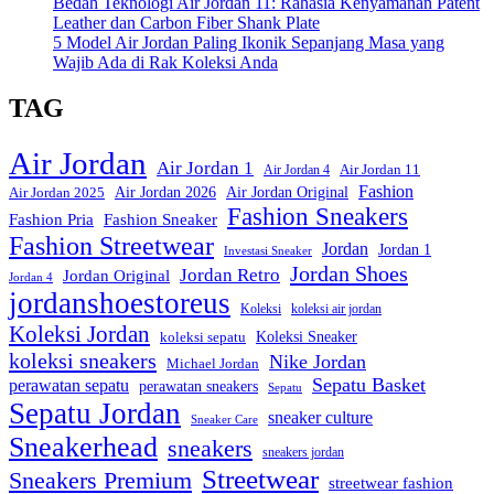
Bedah Teknologi Air Jordan 11: Rahasia Kenyamanan Patent
Leather dan Carbon Fiber Shank Plate
5 Model Air Jordan Paling Ikonik Sepanjang Masa yang
Wajib Ada di Rak Koleksi Anda
TAG
Air Jordan
Air Jordan 1
Air Jordan 11
Air Jordan 4
Fashion
Air Jordan Original
Air Jordan 2026
Air Jordan 2025
Fashion Sneakers
Fashion Pria
Fashion Sneaker
Fashion Streetwear
Jordan
Jordan 1
Investasi Sneaker
Jordan Shoes
Jordan Retro
Jordan Original
Jordan 4
jordanshoestoreus
Koleksi
koleksi air jordan
Koleksi Jordan
Koleksi Sneaker
koleksi sepatu
koleksi sneakers
Nike Jordan
Michael Jordan
Sepatu Basket
perawatan sepatu
perawatan sneakers
Sepatu
Sepatu Jordan
sneaker culture
Sneaker Care
Sneakerhead
sneakers
sneakers jordan
Streetwear
Sneakers Premium
streetwear fashion