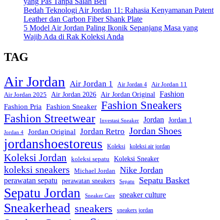
yang Pas Tanpa Salah Beli
Bedah Teknologi Air Jordan 11: Rahasia Kenyamanan Patent
Leather dan Carbon Fiber Shank Plate
5 Model Air Jordan Paling Ikonik Sepanjang Masa yang
Wajib Ada di Rak Koleksi Anda
TAG
Air Jordan
Air Jordan 1
Air Jordan 11
Air Jordan 4
Fashion
Air Jordan Original
Air Jordan 2026
Air Jordan 2025
Fashion Sneakers
Fashion Pria
Fashion Sneaker
Fashion Streetwear
Jordan
Jordan 1
Investasi Sneaker
Jordan Shoes
Jordan Retro
Jordan Original
Jordan 4
jordanshoestoreus
Koleksi
koleksi air jordan
Koleksi Jordan
Koleksi Sneaker
koleksi sepatu
koleksi sneakers
Nike Jordan
Michael Jordan
Sepatu Basket
perawatan sepatu
perawatan sneakers
Sepatu
Sepatu Jordan
sneaker culture
Sneaker Care
Sneakerhead
sneakers
sneakers jordan