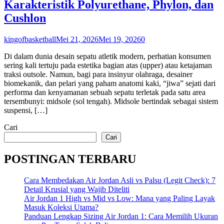
Karakteristik Polyurethane, Phylon, dan
Cushlon
kingofbasketball
Mei 21, 2026
Mei 19, 2026
0
Di dalam dunia desain sepatu atletik modern, perhatian konsumen
sering kali tertuju pada estetika bagian atas (upper) atau ketajaman
traksi outsole. Namun, bagi para insinyur olahraga, desainer
biomekanik, dan pelari yang paham anatomi kaki, “jiwa” sejati dari
performa dan kenyamanan sebuah sepatu terletak pada satu area
tersembunyi: midsole (sol tengah). Midsole bertindak sebagai sistem
suspensi, […]
Cari
Cari
POSTINGAN TERBARU
Cara Membedakan Air Jordan Asli vs Palsu (Legit Check): 7
Detail Krusial yang Wajib Diteliti
Air Jordan 1 High vs Mid vs Low: Mana yang Paling Layak
Masuk Koleksi Utama?
Panduan Lengkap Sizing Air Jordan 1: Cara Memilih Ukuran