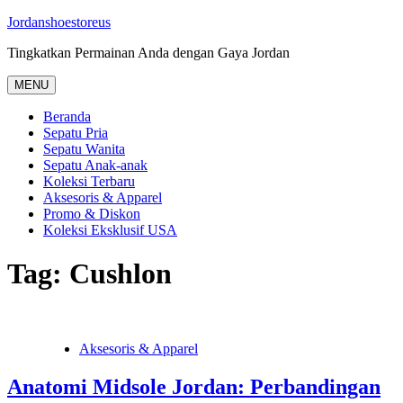
Skip
Jordanshoestoreus
to
Tingkatkan Permainan Anda dengan Gaya Jordan
content
MENU
Beranda
Sepatu Pria
Sepatu Wanita
Sepatu Anak-anak
Koleksi Terbaru
Aksesoris & Apparel
Promo & Diskon
Koleksi Eksklusif USA
Tag:
Cushlon
Aksesoris & Apparel
Anatomi Midsole Jordan: Perbandingan