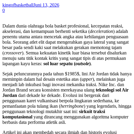
kingofbasketball
Juni 13, 2026
0
Dalam dunia olahraga bola basket profesional, kecepatan reaksi,
akselerasi, dan kemampuan berhenti seketika (
deceleration
) adalah
penentu utama antara mencetak angka atau kehilangan penguasaan
bola. Seorang atlet elit dapat mengerahkan gaya lateral yang sangat
besar pada sendi kaki saat melakukan gerakan memotong tajam
(
crossover
). Semua kekuatan kinetik luar biasa tersebut disalurkan
menuju satu titik kontak kritis yang sangat tipis di atas permukaan
lapangan kayu keras:
sol luar sepatu (
outsole
)
.
Sejak peluncurannya pada tahun $1985$, lini Air Jordan tidak hanya
memimpin dalam hal desain estetika atas (
upper
), melainkan juga
menjadi lab inkubasi bagi inovasi mekanika traksi. Nike Inc. dan
Jordan Brand secara konsisten merekayasa ulang
teknologi sol Air
Jordan
dari dekade ke dekade. Evolusi ini bergerak dari
penggunaan karet vulkanisasi berpola lingkaran sederhana, ke
pemanfaatan pola tulang ikan (
herringbone
) yang legendaris, hingga
penggunaan teknologi mutakhir saat ini:
sirkuit traksi
komputasional
yang dirancang menggunakan algoritma komputer
berbasis data performa atletik asli.
Artikel ini akan membedah secara ilmiah dan historis evolusi