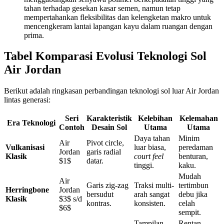
tahan terhadap gesekan kasar semen, namun tetap
mempertahankan fleksibilitas dan kelengketan makro untuk
mencengkeram lantai lapangan kayu dalam ruangan dengan
prima.
Tabel Komparasi Evolusi Teknologi Sol
Air Jordan
Berikut adalah ringkasan perbandingan teknologi sol luar Air Jordan
lintas generasi:
Seri
Karakteristik
Kelebihan
Kelemahan
Era Teknologi
Contoh
Desain Sol
Utama
Utama
Daya tahan
Minim
Air
Pivot circle,
Vulkanisasi
luar biasa,
peredaman
Jordan
garis radial
Klasik
court feel
benturan,
$1$
datar.
tinggi.
kaku.
Mudah
Air
Garis zig-zag
Traksi multi-
tertimbun
Herringbone
Jordan
bersudut
arah sangat
debu jika
Klasik
$3$ s/d
kontras.
konsisten.
celah
$6$
sempit.
Tampilan
Rentan