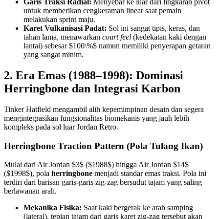
Garis Traksi Radial:
Menyebar ke luar dari lingkaran pivot
untuk memberikan cengkeraman linear saat pemain
melakukan sprint maju.
Karet Vulkanisasi Padat:
Sol ini sangat tipis, keras, dan
tahan lama, menawarkan
court feel
(kedekatan kaki dengan
lantai) sebesar $100\%$ namun memiliki penyerapan getaran
yang sangat minim.
2. Era Emas (1988–1998): Dominasi
Herringbone dan Integrasi Karbon
Tinker Hatfield mengambil alih kepemimpinan desain dan segera
mengintegrasikan fungsionalitas biomekanis yang jauh lebih
kompleks pada sol luar Jordan Retro.
Herringbone Traction Pattern (Pola Tulang Ikan)
Mulai dari Air Jordan $3$ ($1988$) hingga Air Jordan $14$
($1998$), pola
herringbone
menjadi standar emas traksi. Pola ini
terdiri dari barisan garis-garis zig-zag bersudut tajam yang saling
berlawanan arah.
Mekanika Fisika:
Saat kaki bergerak ke arah samping
(lateral), tepian tajam dari garis karet zig-zag tersebut akan