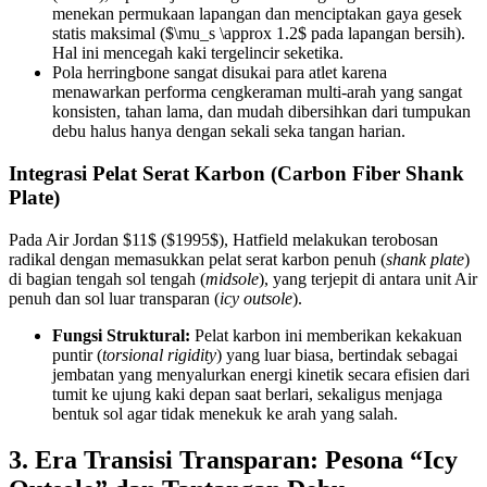
menekan permukaan lapangan dan menciptakan gaya gesek
statis maksimal ($\mu_s \approx 1.2$ pada lapangan bersih).
Hal ini mencegah kaki tergelincir seketika.
Pola herringbone sangat disukai para atlet karena
menawarkan performa cengkeraman multi-arah yang sangat
konsisten, tahan lama, dan mudah dibersihkan dari tumpukan
debu halus hanya dengan sekali seka tangan harian.
Integrasi Pelat Serat Karbon (Carbon Fiber Shank
Plate)
Pada Air Jordan $11$ ($1995$), Hatfield melakukan terobosan
radikal dengan memasukkan pelat serat karbon penuh (
shank plate
)
di bagian tengah sol tengah (
midsole
), yang terjepit di antara unit Air
penuh dan sol luar transparan (
icy outsole
).
Fungsi Struktural:
Pelat karbon ini memberikan kekakuan
puntir (
torsional rigidity
) yang luar biasa, bertindak sebagai
jembatan yang menyalurkan energi kinetik secara efisien dari
tumit ke ujung kaki depan saat berlari, sekaligus menjaga
bentuk sol agar tidak menekuk ke arah yang salah.
3. Era Transisi Transparan: Pesona “Icy