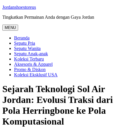
Skip
Jordanshoestoreus
to
Tingkatkan Permainan Anda dengan Gaya Jordan
content
MENU
Beranda
Sepatu Pria
Sepatu Wanita
Sepatu Anak-anak
Koleksi Terbaru
Aksesoris & Apparel
Promo & Diskon
Koleksi Eksklusif USA
Sejarah Teknologi Sol Air
Jordan: Evolusi Traksi dari
Pola Herringbone ke Pola
Komputasional