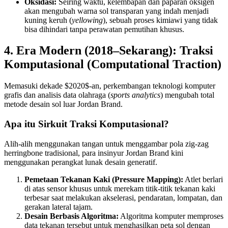
Oksidasi:
Seiring waktu, kelembapan dan paparan oksigen
akan mengubah warna sol transparan yang indah menjadi
kuning keruh (
yellowing
), sebuah proses kimiawi yang tidak
bisa dihindari tanpa perawatan pemutihan khusus.
4. Era Modern (2018–Sekarang): Traksi
Komputasional (Computational Traction)
Memasuki dekade $2020$-an, perkembangan teknologi komputer
grafis dan analisis data olahraga (
sports analytics
) mengubah total
metode desain sol luar Jordan Brand.
Apa itu Sirkuit Traksi Komputasional?
Alih-alih menggunakan tangan untuk menggambar pola zig-zag
herringbone tradisional, para insinyur Jordan Brand kini
menggunakan perangkat lunak desain generatif.
Pemetaan Tekanan Kaki (Pressure Mapping):
Atlet berlari
di atas sensor khusus untuk merekam titik-titik tekanan kaki
terbesar saat melakukan akselerasi, pendaratan, lompatan, dan
gerakan lateral tajam.
Desain Berbasis Algoritma:
Algoritma komputer memproses
data tekanan tersebut untuk menghasilkan peta sol dengan