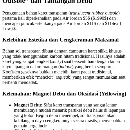
Outsole” dan Tantangan Debu
Penggunaan bahan karet transparan (
translucent rubber outsole
)
pertama kali diperkenalkan pada Air Jordan $5$ ($1990$) dan
mencapai puncak estetikanya pada Air Jordan $11$ dan $11\text{
Low}$.
Kelebihan Estetika dan Cengkeraman Maksimal
Bahan sol transparan dibuat dengan campuran karet silika khusus
yang tidak menggunakan karbon hitam tradisional. Hasilnya adalah
karet yang sangat lengket (
sticky
) saat bersentuhan dengan lantai
kayu lapangan dalam ruangan (
indoor
) yang bersih sempurna.
Koefisien geseknya bahkan melebihi karet padat tradisional,
memberikan efek “mencicit” (
squeak
) yang sangat memuaskan saat
berhenti mendadak.
Kelemahan: Magnet Debu dan Oksidasi (Yellowing)
Magnet Debu:
Sifat karet transparan yang sangat lentur
membuatnya mudah menarik partikel debu halus di lapangan
yang kotor. Begitu debu menempel, sol transparan akan
kehilangan daya cengkeramnya secara drastis, menyebabkan
pemain tergelincir.