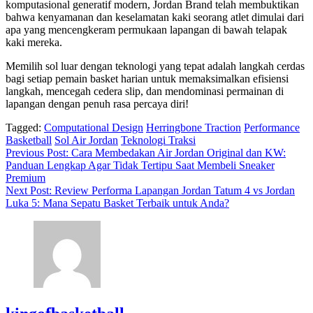
komputasional generatif modern, Jordan Brand telah membuktikan
bahwa kenyamanan dan keselamatan kaki seorang atlet dimulai dari
apa yang mencengkeram permukaan lapangan di bawah telapak
kaki mereka.
Memilih sol luar dengan teknologi yang tepat adalah langkah cerdas
bagi setiap pemain basket harian untuk memaksimalkan efisiensi
langkah, mencegah cedera slip, dan mendominasi permainan di
lapangan dengan penuh rasa percaya diri!
Tagged:
Computational Design
Herringbone Traction
Performance
Basketball
Sol Air Jordan
Teknologi Traksi
Navigasi
Previous Post:
Cara Membedakan Air Jordan Original dan KW:
Panduan Lengkap Agar Tidak Tertipu Saat Membeli Sneaker
pos
Premium
Next Post:
Review Performa Lapangan Jordan Tatum 4 vs Jordan
Luka 5: Mana Sepatu Basket Terbaik untuk Anda?