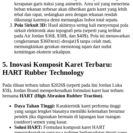
kerapatan garis traksi yang asimetris. Area sol yang menerima
beban tekanan terbesar akan diberikan garis karet yang lebih
tebal dan rapat, sedangkan area dengan tekanan rendah
dikurangi karetnya demi memangkas bobot total sepatu.
Pola Sirkuit 3D:
Hasil akhirnya sering kali menyerupai pola
sirkuit elektronik atau topografi peta (seperti yang terlihat
pada Air Jordan $36$, $38$, dan $40$). Pola ini menawarkan
cengkeraman $360\text{-derajat}$ tanpa celah mati,
memungkinkan gerakan memotong tajam dari sudut
kemiringan ekstrem sekalipun.
5. Inovasi Komposit Karet Terbaru:
HART Rubber Technology
Pada rilisan terbaru tahun $2026$ (seperti pada lini Jordan Luka
$5$), Jordan Brand memperkenalkan formulasi karet luar terbaru
bernama
HART (High Abrasion Rubber Traction)
.
Daya Tahan Tinggi:
Karakteristik karet performa tinggi
yang sangat lengket biasanya memiliki kelemahan berumur
pendek jika digunakan bermain di lapangan luar ruangan
(
outdoor
) semen yang kasar.
Solusi HART:
Formulasi komposit karet HART
menggabungkan senyawa polimer berkepadatan tinggi yang