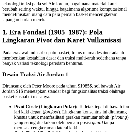
teknologi traksi pada sol Air Jordan, bagaimana material karet
berubah seiring waktu, hingga bagaimana algoritma komputasional
mendefinisikan ulang cara para pemain basket mencengkeram
lapangan harian mereka.
1. Era Fondasi (1985–1987): Pola
Lingkaran Pivot dan Karet Vulkanisasi
Pada era awal industri sepatu basket, fokus utama desainer adalah
memberikan kestabilan dasar dan traksi multi-arah sederhana tanpa
banyak variasi teknologi peredam benturan.
Desain Traksi Air Jordan 1
Dirancang oleh Peter Moore pada tahun $1985$, sol bawah Air
Jordan $1$ menetapkan standar bagi fungsionalitas traksi olahraga
basket kasual di masanya.
Pivot Circle (Lingkaran Putar):
Terletak tepat di bawah ibu
jari kaki depan (
forefoot
). Lingkaran konsentris ini dirancang
khusus untuk memfasilitasi gerakan memutar tubuh (
pivoting
)
yang sering dilakukan oleh pemain posisi
guard
tanpa
merusak cengkeraman lateral kaki.