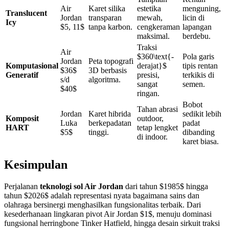
Air
Karet silika
estetika
menguning,
Translucent
Jordan
transparan
mewah,
licin di
Icy
$5, 11$
tanpa karbon.
cengkeraman
lapangan
maksimal.
berdebu.
Traksi
Air
$360\text{-
Pola garis
Jordan
Peta topografi
Komputasional
derajat}$
tipis rentan
$36$
3D berbasis
Generatif
presisi,
terkikis di
s/d
algoritma.
sangat
semen.
$40$
ringan.
Bobot
Tahan abrasi
Jordan
Karet hibrida
sedikit lebih
Komposit
outdoor,
Luka
berkepadatan
padat
HART
tetap lengket
$5$
tinggi.
dibanding
di indoor.
karet biasa.
Kesimpulan
Perjalanan
teknologi sol Air Jordan
dari tahun $1985$ hingga
tahun $2026$ adalah representasi nyata bagaimana sains dan
olahraga bersinergi menghasilkan fungsionalitas terbaik. Dari
kesederhanaan lingkaran pivot Air Jordan $1$, menuju dominasi
fungsional herringbone Tinker Hatfield, hingga desain sirkuit traksi