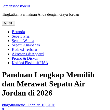
Skip
Jordanshoestoreus
to
Tingkatkan Permainan Anda dengan Gaya Jordan
content
MENU
Beranda
Sepatu Pria
Sepatu Wanita
Sepatu Anak-anak
Koleksi Terbaru
Aksesoris & Apparel
Promo & Diskon
Koleksi Eksklusif USA
Panduan Lengkap Memilih
dan Merawat Sepatu Air
Jordan di 2026
kingofbasketball
Februari 10, 2026
0