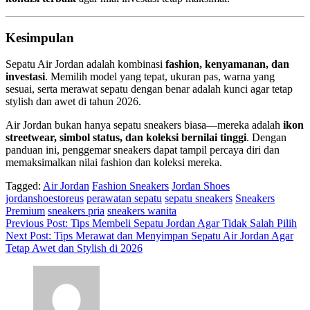
Kesimpulan
Sepatu Air Jordan adalah kombinasi
fashion, kenyamanan, dan
investasi
. Memilih model yang tepat, ukuran pas, warna yang
sesuai, serta merawat sepatu dengan benar adalah kunci agar tetap
stylish dan awet di tahun 2026.
Air Jordan bukan hanya sepatu sneakers biasa—mereka adalah
ikon
streetwear, simbol status, dan koleksi bernilai tinggi
. Dengan
panduan ini, penggemar sneakers dapat tampil percaya diri dan
memaksimalkan nilai fashion dan koleksi mereka.
Tagged:
Air Jordan
Fashion Sneakers
Jordan Shoes
jordanshoestoreus
perawatan sepatu
sepatu sneakers
Sneakers
Premium
sneakers pria
sneakers wanita
Navigasi
Previous Post:
Tips Membeli Sepatu Jordan Agar Tidak Salah Pilih
Next Post:
Tips Merawat dan Menyimpan Sepatu Air Jordan Agar
pos
Tetap Awet dan Stylish di 2026