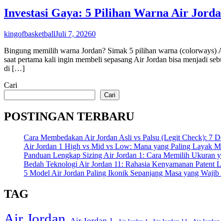
Investasi Gaya: 5 Pilihan Warna Air Jor
kingofbasketball
Juli 7, 2026
0
Bingung memilih warna Jordan? Simak 5 pilihan warna (colorways) A
saat pertama kali ingin membeli sepasang Air Jordan bisa menjadi s
di […]
Cari
Cari
POSTINGAN TERBARU
Cara Membedakan Air Jordan Asli vs Palsu (Legit Check): 7 Det
Air Jordan 1 High vs Mid vs Low: Mana yang Paling Layak 
Panduan Lengkap Sizing Air Jordan 1: Cara Memilih Ukuran y
Bedah Teknologi Air Jordan 11: Rahasia Kenyamanan Patent L
5 Model Air Jordan Paling Ikonik Sepanjang Masa yang Wajib
TAG
Air Jordan
Air Jordan 1