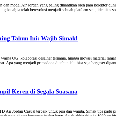
tren dan model Air Jordan yang paling dinantikan oleh para kolektor du
fungsional; ia telah berevolusi menjadi sebuah platform seni, identitas so
ing Tahun Ini: Wajib Simak!
is warna OG, kolaborasi desainer ternama, hingga inovasi material rama
at. Apa yang menjadi primadona di tahun lalu bisa saja bergeser digan
mpil Keren di Segala Suasana
ir Jordan Casual terbaik untuk pria dan wanita. Simak tips padu padan
etak poin di atas lapangan basket kayu. Sejak akhir dekade 1980-an h