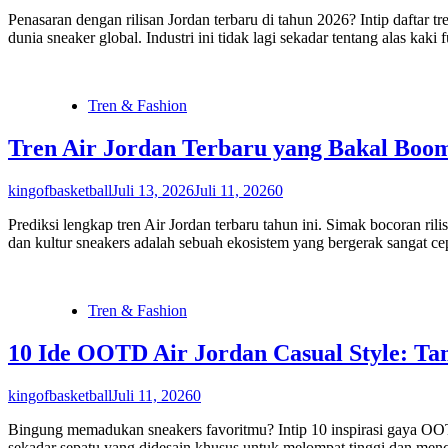
Penasaran dengan rilisan Jordan terbaru di tahun 2026? Intip daftar 
dunia sneaker global. Industri ini tidak lagi sekadar tentang alas kaki 
Tren & Fashion
Tren Air Jordan Terbaru yang Bakal Boom
kingofbasketball
Juli 13, 2026
Juli 11, 2026
0
Prediksi lengkap tren Air Jordan terbaru tahun ini. Simak bocoran ril
dan kultur sneakers adalah sebuah ekosistem yang bergerak sangat cep
Tren & Fashion
10 Ide OOTD Air Jordan Casual Style: Ta
kingofbasketball
Juli 11, 2026
0
Bingung memadukan sneakers favoritmu? Intip 10 inspirasi gaya OOTD A
sekadar sepatu yang didesain khusus untuk melompat tinggi dan menc