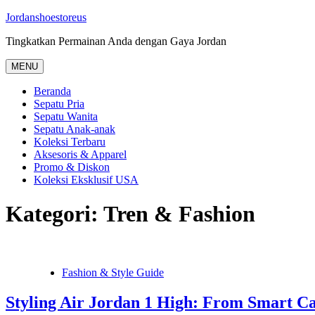
Skip
Jordanshoestoreus
to
Tingkatkan Permainan Anda dengan Gaya Jordan
content
MENU
Beranda
Sepatu Pria
Sepatu Wanita
Sepatu Anak-anak
Koleksi Terbaru
Aksesoris & Apparel
Promo & Diskon
Koleksi Eksklusif USA
Kategori:
Tren & Fashion
Fashion & Style Guide
Styling Air Jordan 1 High: From Smart Ca