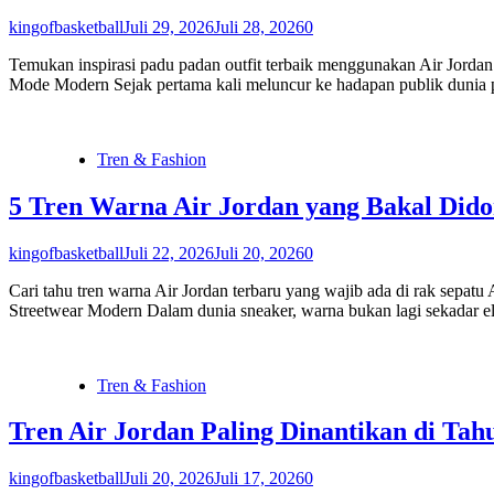
kingofbasketball
Juli 29, 2026
Juli 28, 2026
0
Temukan inspirasi padu padan outfit terbaik menggunakan Air Jordan 
Mode Modern Sejak pertama kali meluncur ke hadapan publik dunia pa
Tren & Fashion
5 Tren Warna Air Jordan yang Bakal Dido
kingofbasketball
Juli 22, 2026
Juli 20, 2026
0
Cari tahu tren warna Air Jordan terbaru yang wajib ada di rak sepatu
Streetwear Modern Dalam dunia sneaker, warna bukan lagi sekadar el
Tren & Fashion
Tren Air Jordan Paling Dinantikan di Tah
kingofbasketball
Juli 20, 2026
Juli 17, 2026
0