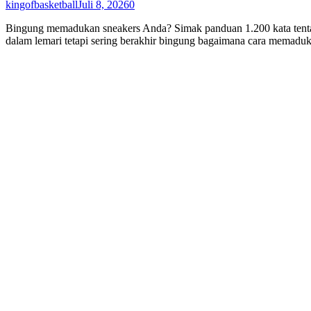
kingofbasketball
Juli 8, 2026
0
Bingung memadukan sneakers Anda? Simak panduan 1.200 kata tentang 
dalam lemari tetapi sering berakhir bingung bagaimana cara memadukan