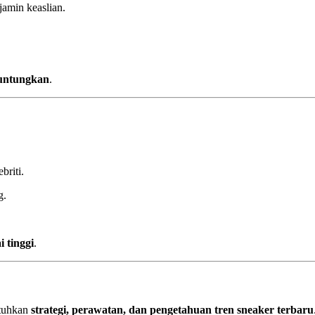
amin keaslian.
guntungkan
.
briti.
g.
i tinggi
.
utuhkan
strategi, perawatan, dan pengetahuan tren sneaker terbaru