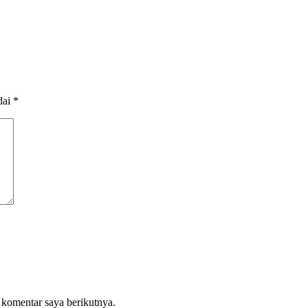
dai
*
 komentar saya berikutnya.