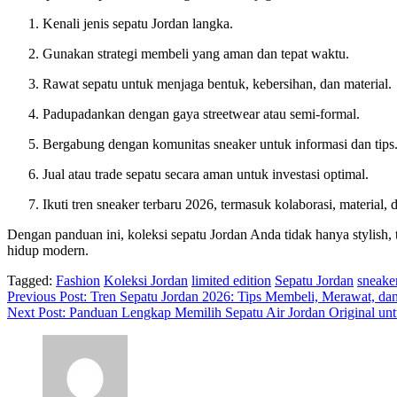
Kenali jenis sepatu Jordan langka.
Gunakan strategi membeli yang aman dan tepat waktu.
Rawat sepatu untuk menjaga bentuk, kebersihan, dan material.
Padupadankan dengan gaya streetwear atau semi-formal.
Bergabung dengan komunitas sneaker untuk informasi dan tips
Jual atau trade sepatu secara aman untuk investasi optimal.
Ikuti tren sneaker terbaru 2026, termasuk kolaborasi, material,
Dengan panduan ini, koleksi sepatu Jordan Anda tidak hanya stylish, t
hidup modern.
Tagged:
Fashion
Koleksi Jordan
limited edition
Sepatu Jordan
sneake
Navigasi
Previous Post:
Tren Sepatu Jordan 2026: Tips Membeli, Merawat, 
Next Post:
Panduan Lengkap Memilih Sepatu Air Jordan Original un
pos