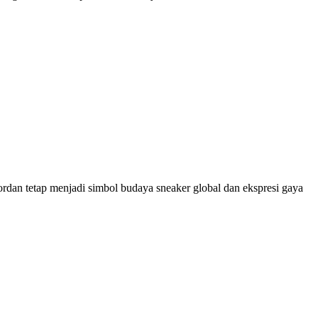
ordan tetap menjadi simbol budaya sneaker global dan ekspresi gaya