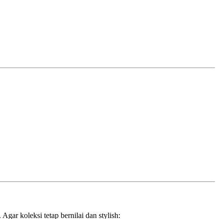
. Agar koleksi tetap bernilai dan stylish: