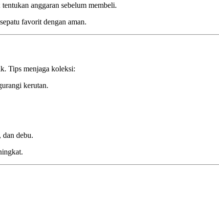
; tentukan anggaran sebelum membeli.
sepatu favorit dengan aman.
ik. Tips menjaga koleksi:
urangi kerutan.
.
, dan debu.
ningkat.