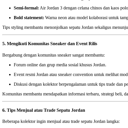
Semi-formal:
Air Jordan 3 dengan celana chinos dan kaos polo
Bold statement:
Warna neon atau model kolaborasi untuk tampi
Tips styling membantu menonjolkan sepatu Jordan sekaligus menunju
5. Mengikuti Komunitas Sneaker dan Event Rilis
Bergabung dengan komunitas sneaker sangat membantu:
Forum online dan grup media sosial khusus Jordan.
Event resmi Jordan atau sneaker convention untuk melihat mode
Diskusi dengan kolektor berpengalaman untuk tips trade dan p
Komunitas membantu mendapatkan informasi terbaru, strategi beli, dan
6. Tips Menjual atau Trade Sepatu Jordan
Beberapa kolektor ingin menjual atau trade sepatu Jordan langka: