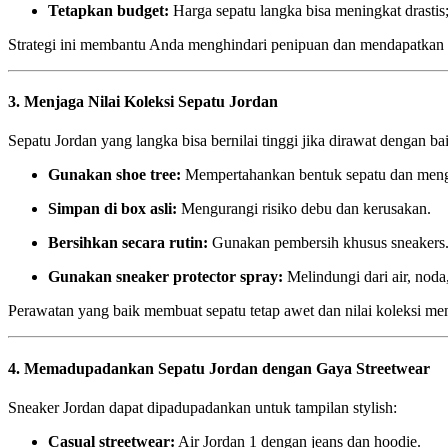
Tetapkan budget:
Harga sepatu langka bisa meningkat drastis
Strategi ini membantu Anda menghindari penipuan dan mendapatkan 
3. Menjaga Nilai Koleksi Sepatu Jordan
Sepatu Jordan yang langka bisa bernilai tinggi jika dirawat dengan ba
Gunakan shoe tree:
Mempertahankan bentuk sepatu dan meng
Simpan di box asli:
Mengurangi risiko debu dan kerusakan.
Bersihkan secara rutin:
Gunakan pembersih khusus sneakers
Gunakan sneaker protector spray:
Melindungi dari air, noda
Perawatan yang baik membuat sepatu tetap awet dan nilai koleksi me
4. Memadupadankan Sepatu Jordan dengan Gaya Streetwear
Sneaker Jordan dapat dipadupadankan untuk tampilan stylish:
Casual streetwear:
Air Jordan 1 dengan jeans dan hoodie.