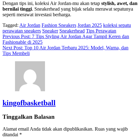
Dengan tips ini, koleksi Air Jordan-mu akan tetap
stylish, awet, dan
bernilai tinggi
. Sneakerhead yang bijak selalu merawat sepatunya
seperti merawat investasi berharga.
Tagged:
Air Jordan
Fashion Sneakers
Jordan 2025
koleksi sepatu
perawatan sneakers
Sneaker
Sneakerhead
Tips Perawatan
Navigasi
Previous Post:
7 Tips Styling Air Jordan Agar Tampil Keren dan
Fashionable di 2025
pos
Next Post:
Top 10 Air Jordan Terbaru 2025: Model, Warna, dan
Tips Membeli
kingofbasketball
Tinggalkan Balasan
Alamat email Anda tidak akan dipublikasikan.
Ruas yang wajib
ditandai
*