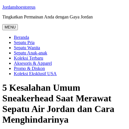
Skip
Jordanshoestoreus
to
Tingkatkan Permainan Anda dengan Gaya Jordan
content
MENU
Beranda
Sepatu Pria
Sepatu Wanita
Sepatu Anak-anak
Koleksi Terbaru
Aksesoris & Apparel
Promo & Diskon
Koleksi Eksklusif USA
5 Kesalahan Umum
Sneakerhead Saat Merawat
Sepatu Air Jordan dan Cara
Menghindarinya