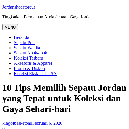
Skip
Jordanshoestoreus
to
Tingkatkan Permainan Anda dengan Gaya Jordan
content
MENU
Beranda
Sepatu Pria
Sepatu Wanita
Sepatu Anak-anak
Koleksi Terbaru
Aksesoris & Apparel
Promo & Diskon
Koleksi Eksklusif USA
10 Tips Memilih Sepatu Jordan
yang Tepat untuk Koleksi dan
Gaya Sehari-hari
kingofbasketball
Februari 6, 2026
0