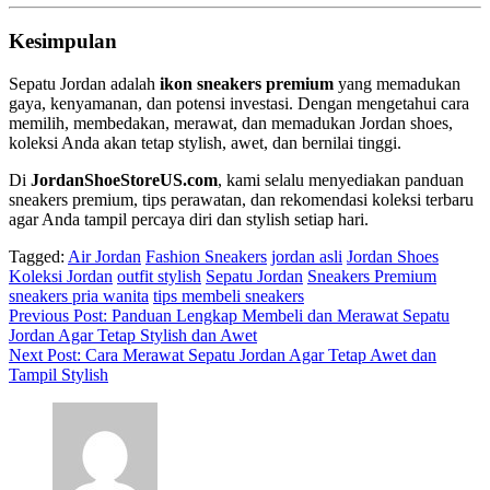
Kesimpulan
Sepatu Jordan adalah
ikon sneakers premium
yang memadukan
gaya, kenyamanan, dan potensi investasi. Dengan mengetahui cara
memilih, membedakan, merawat, dan memadukan Jordan shoes,
koleksi Anda akan tetap stylish, awet, dan bernilai tinggi.
Di
JordanShoeStoreUS.com
, kami selalu menyediakan panduan
sneakers premium, tips perawatan, dan rekomendasi koleksi terbaru
agar Anda tampil percaya diri dan stylish setiap hari.
Tagged:
Air Jordan
Fashion Sneakers
jordan asli
Jordan Shoes
Koleksi Jordan
outfit stylish
Sepatu Jordan
Sneakers Premium
sneakers pria wanita
tips membeli sneakers
Navigasi
Previous Post:
Panduan Lengkap Membeli dan Merawat Sepatu
Jordan Agar Tetap Stylish dan Awet
pos
Next Post:
Cara Merawat Sepatu Jordan Agar Tetap Awet dan
Tampil Stylish